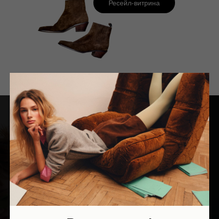
Ресейл-витрина
Каждая покупка
меняет
мир
к лучшему
Мы поддерживаем благотворительные фонды и НКО:
организуем и курируем благотворительные маркеты,
поддерживаем сборы, реализуем вещи, переданные
амбассадорами фондов-партнёров, и товары, сделанные