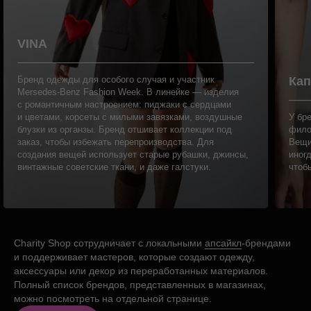
VINA
Бренд одежды для особого случая и участник
Кап
Mersedes-Benz Fashion Week. В линейке — изделия
с романтичным настроением: пиджаки с сердцами
и цветами, корсеты с милыми завязками, воздушные
У бр
блузки из органзы. Бренд отшивает коллекции под
фило
заказ, чтобы избежать перепроизводства. Для
Вещи
создания вещей использует старые рубашки, джинсы,
иног
винтажные советские ткани, и даже галстуки.
чтобы
Charity Shop сотрудничает с локальными
апсайкл
-брендами
и поддерживает мастеров, которые создают одежду,
аксессуары или декор из переработанных материалов.
Полный список брендов, представленных в магазинах,
можно посмотреть на отдельной странице.