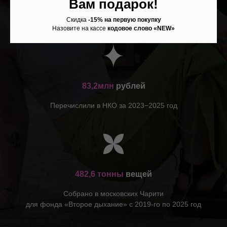
Вам подарок!
подопечными НКО. Подробнее о том, кому мы помогаем,
читайте
на этой странице.
Скидка
-15% на первую покупку
Назовите на кассе
кодовое слово «NEW»
83,2млн
рублей
Перечислили в НКО за 2023−2025 год
482,6
тонны
вещей
Собрано в московских Чарити
для фонда «Второе дыхание» с 2019-го по 2025 год